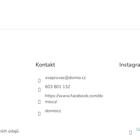
Kontakt
Instagr
vseprovas
@
domio.cz
603 801 132
https://www.facebook.com/do
miocz/
domiocz
S
ích údajů