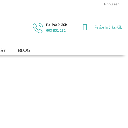
Přihlášení
NÁKUPNÍ
Prázdný košík
603 801 132
KOŠÍK
USY
BLOG