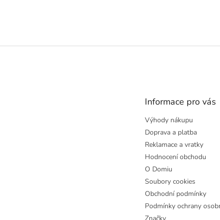
Z
á
p
a
t
Informace pro vás
í
Výhody nákupu
Doprava a platba
Reklamace a vratky
Hodnocení obchodu
O Domiu
Soubory cookies
Obchodní podmínky
Podmínky ochrany osobn
Značky