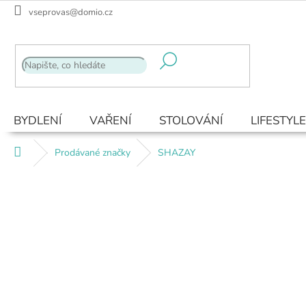
Přejít
vseprovas@domio.cz
na
obsah
BYDLENÍ
VAŘENÍ
STOLOVÁNÍ
LIFESTYLE
Domů
Prodávané značky
SHAZAY