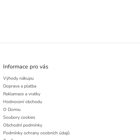
Z
á
p
a
Informace pro vás
t
Výhody nákupu
í
Doprava a platba
Reklamace a vratky
Hodnocení obchodu
O Domiu
Soubory cookies
Obchodní podmínky
Podmínky ochrany osobních údajů