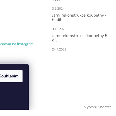
3.9.2024
Jarní rekonstrukce koupelny -
6. díl
30.5.2023
Jarní rekonstrukce koupelny 5.
díl
ledovat na Instagramu
24.4.2023
Souhlasím
Vytvořil Shoptet