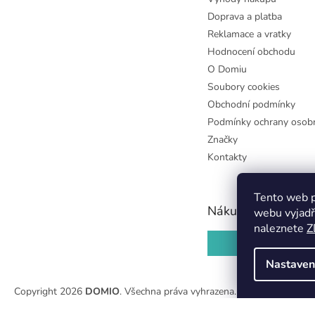
Doprava a platba
Reklamace a vratky
Hodnocení obchodu
O Domiu
Soubory cookies
Obchodní podmínky
Podmínky ochrany osobn
Značky
Kontakty
Tento web p
Nákupní košík
webu vyjadř
naleznete
Z
0
KS /
0 KČ
Nastaven
Copyright 2026
DOMIO
. Všechna práva vyhrazena.