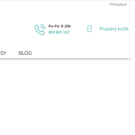
Přihlášení
NÁKUPNÍ
Prázdný košík
603 801 132
KOŠÍK
USY
BLOG