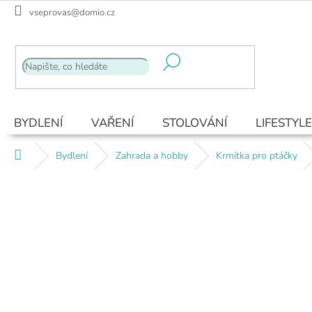
Přejít
vseprovas@domio.cz
na
obsah
BYDLENÍ
VAŘENÍ
STOLOVÁNÍ
LIFESTYLE
Domů
Bydlení
Zahrada a hobby
Krmítka pro ptáčky