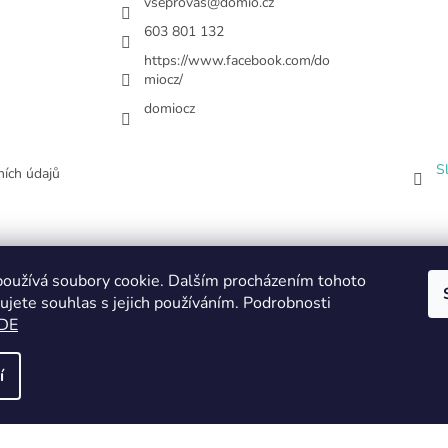
vseprovas
@
domio.cz
603 801 132
https://www.facebook.com/do
miocz/
domiocz
S
ích údajů
oužívá soubory cookie. Dalším procházením tohoto
ujete souhlas s jejich používáním. Podrobnosti
DE
í