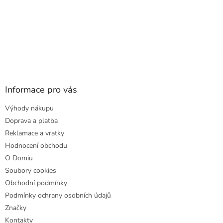
Z
á
p
a
Informace pro vás
t
Výhody nákupu
í
Doprava a platba
Reklamace a vratky
Hodnocení obchodu
O Domiu
Soubory cookies
Obchodní podmínky
Podmínky ochrany osobních údajů
Značky
Kontakty