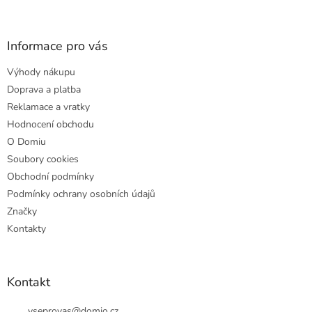
á
p
a
Informace pro vás
t
Výhody nákupu
í
Doprava a platba
Reklamace a vratky
Hodnocení obchodu
O Domiu
Soubory cookies
Obchodní podmínky
Podmínky ochrany osobních údajů
Značky
Kontakty
Kontakt
vseprovas
@
domio.cz