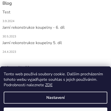
Blog
Test
3.9.2024
Jarní rekonstrukce koupelny - 6. díl
30.5.2023
Jarní rekonstrukce koupelny 5. díl
24.4.2023
Nákupní košík
Tento web používá soubory cookie. Dalším procházením
tohoto webu vyjadřujete souhlas s jejich používáním.
0
KS /
0 KČ
Podrobnosti naleznete
ZDE
Nastavení
Vytvořil Shoptet