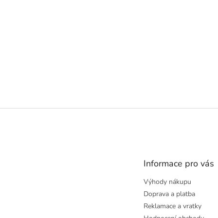
Z
á
p
a
t
Informace pro vás
í
Výhody nákupu
Doprava a platba
Reklamace a vratky