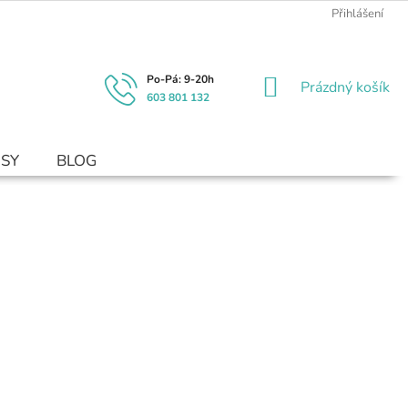
Přihlášení
NÁKUPNÍ
Prázdný košík
603 801 132
KOŠÍK
USY
BLOG