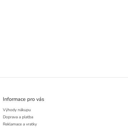
Z
á
p
a
Informace pro vás
t
Výhody nákupu
í
Doprava a platba
Reklamace a vratky