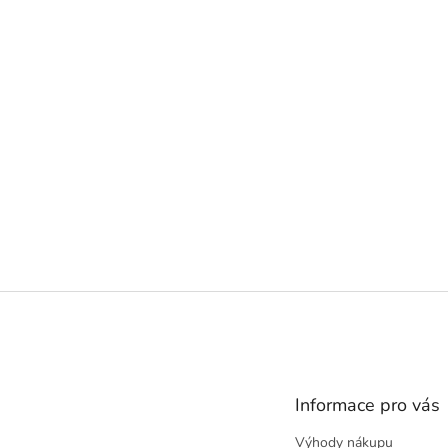
Z
á
p
a
t
Informace pro vás
í
Výhody nákupu