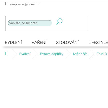
Přejít
vseprovas@domio.cz
na
obsah
BYDLENÍ
VAŘENÍ
STOLOVÁNÍ
LIFESTYLE
Domů
Bydlení
Bytové doplňky
Květináče
Truhlík