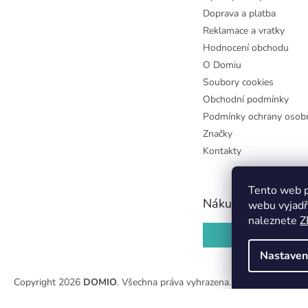
Doprava a platba
Reklamace a vratky
Hodnocení obchodu
O Domiu
Soubory cookies
Obchodní podmínky
Podmínky ochrany osobn
Značky
Kontakty
Tento web p
Nákupní košík
webu vyjadř
naleznete
Z
0
KS /
0 KČ
Nastaven
Copyright 2026
DOMIO
. Všechna práva vyhrazena.