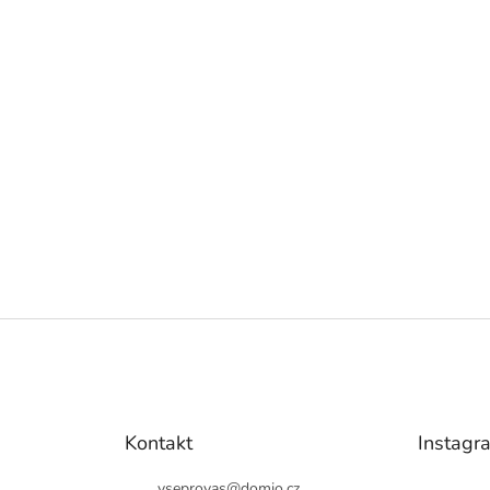
Kontakt
Instagr
vseprovas
@
domio.cz