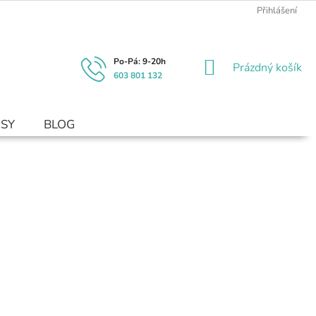
Přihlášení
NÁKUPNÍ
Prázdný košík
603 801 132
KOŠÍK
USY
BLOG