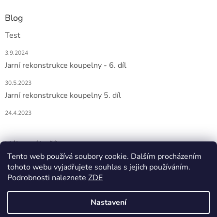
Blog
Test
3.9.2024
Jarní rekonstrukce koupelny - 6. díl
30.5.2023
Jarní rekonstrukce koupelny 5. díl
24.4.2023
Nákupní košík
Tento web používá soubory cookie. Dalším procházením
tohoto webu vyjadřujete souhlas s jejich používáním.
0
KS /
0 KČ
Podrobnosti naleznete
ZDE
Nastavení
Vytvořil Shoptet