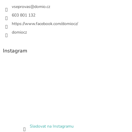
vseprovas
@
domio.cz
603 801 132
https://www.facebook.com/domiocz/
domiocz
Instagram
Sledovat na Instagramu