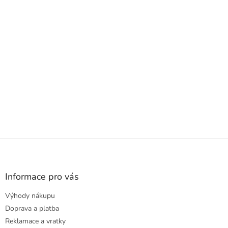
Z
á
p
a
Informace pro vás
t
Výhody nákupu
í
Doprava a platba
Reklamace a vratky