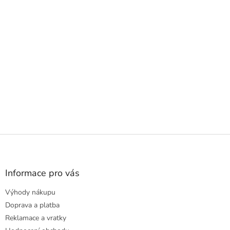
Z
á
p
a
Informace pro vás
t
Výhody nákupu
í
Doprava a platba
Reklamace a vratky