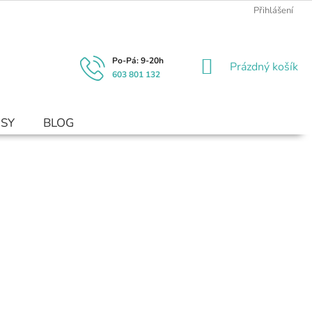
Přihlášení
NÁKUPNÍ
Prázdný košík
603 801 132
KOŠÍK
USY
BLOG