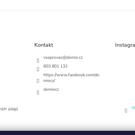
Kontakt
Instagr
vseprovas
@
domio.cz
603 801 132
https://www.facebook.com/do
miocz/
domiocz
S
ích údajů