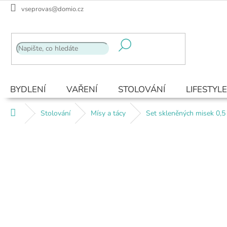
Přejít
vseprovas@domio.cz
na
obsah
BYDLENÍ
VAŘENÍ
STOLOVÁNÍ
LIFESTYLE
Domů
Stolování
Mísy a tácy
Set skleněných misek 0,5 