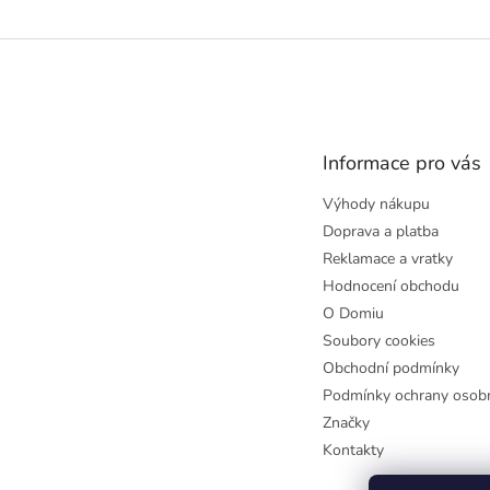
Z
á
p
a
t
Informace pro vás
í
Výhody nákupu
Doprava a platba
Reklamace a vratky
Hodnocení obchodu
O Domiu
Soubory cookies
Obchodní podmínky
Podmínky ochrany osobn
Značky
Kontakty