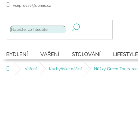
Přejít
vseprovas@domio.cz
na
obsah
BYDLENÍ
VAŘENÍ
STOLOVÁNÍ
LIFESTYLE
Domů
Vaření
Kuchyňské náčiní
Nůžky Green Tools za