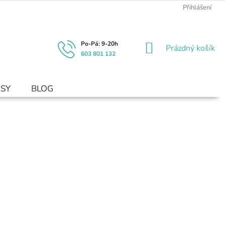
Přihlášení
NÁKUPNÍ
Prázdný košík
603 801 132
KOŠÍK
USY
BLOG