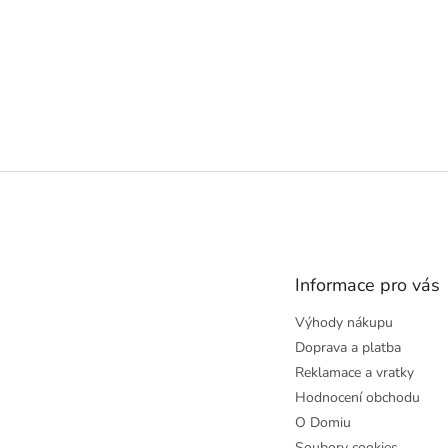
Z
á
p
a
t
Informace pro vás
í
Výhody nákupu
Doprava a platba
Reklamace a vratky
Hodnocení obchodu
O Domiu
Soubory cookies