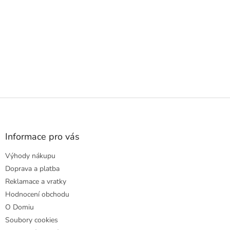
Z
á
p
a
Informace pro vás
t
Výhody nákupu
í
Doprava a platba
Reklamace a vratky
Hodnocení obchodu
O Domiu
Soubory cookies