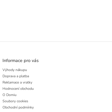
Z
á
p
a
Informace pro vás
t
Výhody nákupu
í
Doprava a platba
Reklamace a vratky
Hodnocení obchodu
O Domiu
Soubory cookies
Obchodní podmínky