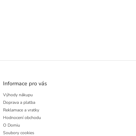
Z
á
p
a
Informace pro vás
t
Výhody nákupu
í
Doprava a platba
Reklamace a vratky
Hodnocení obchodu
O Domiu
Soubory cookies