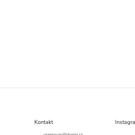
Kontakt
Instagr
vseprovas
@
domio.cz