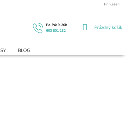
Přihlášení
NÁKUPNÍ
Prázdný košík
603 801 132
KOŠÍK
USY
BLOG