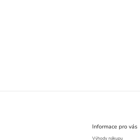
Z
á
p
a
t
Informace pro vás
í
Výhody nákupu