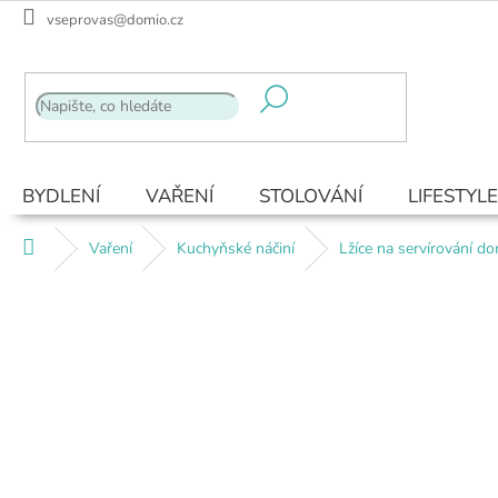
Přejít
vseprovas@domio.cz
na
obsah
BYDLENÍ
VAŘENÍ
STOLOVÁNÍ
LIFESTYLE
Domů
Vaření
Kuchyňské náčiní
Lžíce na servírování do