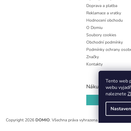
Doprava a platba
Reklamace a vratky
Hodnocení obchodu
O Domiu
Soubory cookies
Obchodní podmínky
Podmínky ochrany osobn
Značky
Kontakty
Tento web p
Nákupní košík
webu vyjadř
naleznete
Z
0
KS /
0 KČ
Nastaven
Copyright 2026
DOMIO
. Všechna práva vyhrazena.