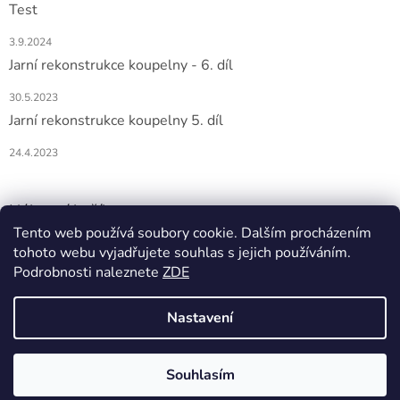
Test
3.9.2024
Jarní rekonstrukce koupelny - 6. díl
30.5.2023
Jarní rekonstrukce koupelny 5. díl
24.4.2023
Nákupní košík
Tento web používá soubory cookie. Dalším procházením
tohoto webu vyjadřujete souhlas s jejich používáním.
0
KS /
0 KČ
Podrobnosti naleznete
ZDE
Nastavení
Vytvořil Shoptet
Souhlasím
Copyright 2026
DOMIO
. Všechna práva vyhrazena.