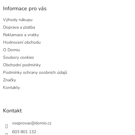
p
a
Informace pro vás
t
Výhody nákupu
í
Doprava a platba
Reklamace a vratky
Hodnocení obchodu
O Domiu
Soubory cookies
Obchodní podmínky
Podmínky ochrany osobních údajů
Značky
Kontakty
Kontakt
vseprovas
@
domio.cz
603 801 132