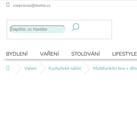
Přejít
vseprovas@domio.cz
na
obsah
BYDLENÍ
VAŘENÍ
STOLOVÁNÍ
LIFESTYLE
Domů
Vaření
Kuchyňské náčiní
Multifunkční box s dře