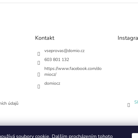
Kontakt
Instagr
vseprovas
@
domio.cz
603 801 132
https://www.facebook.com/do
miocz/
domiocz
S
ích údajů
oužívá soubory cookie. Dalším procházením tohoto