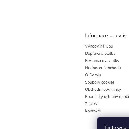
Z
á
p
a
t
Informace pro vás
í
Výhody nákupu
Doprava a platba
Reklamace a vratky
Hodnocení obchodu
O Domiu
Soubory cookies
Obchodní podmínky
Podmínky ochrany osobn
Značky
Kontakty
Tento web p