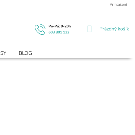
Přihlášení
NÁKUPNÍ
Prázdný košík
603 801 132
KOŠÍK
USY
BLOG