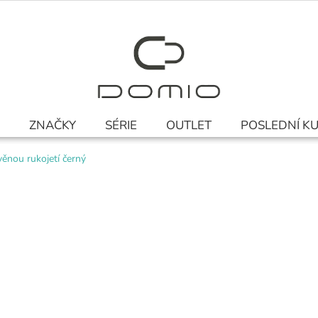
ZNAČKY
SÉRIE
OUTLET
POSLEDNÍ K
věnou rukojetí černý