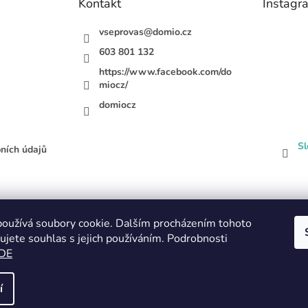
Kontakt
Instagr
vseprovas
@
domio.cz
603 801 132
https://www.facebook.com/do
miocz/
domiocz
Sl
ních údajů
oužívá soubory cookie. Dalším procházením tohoto
ujete souhlas s jejich používáním. Podrobnosti
DE
í