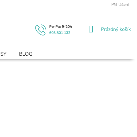
Přihlášení
NÁKUPNÍ
Prázdný košík
603 801 132
KOŠÍK
USY
BLOG