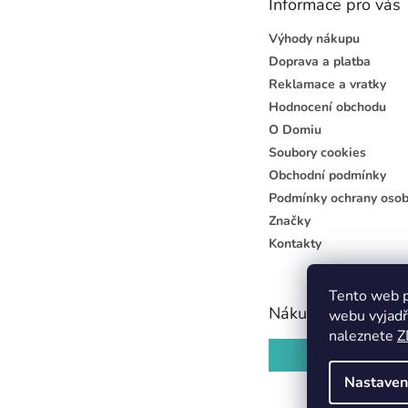
Informace pro vás
í
Výhody nákupu
Doprava a platba
Reklamace a vratky
Hodnocení obchodu
O Domiu
Soubory cookies
Obchodní podmínky
Podmínky ochrany osob
Značky
Kontakty
Tento web p
Nákupní košík
webu vyjadř
naleznete
Z
0
KS /
0 KČ
Nastaven