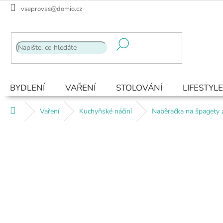
Přejít
vseprovas@domio.cz
na
obsah
BYDLENÍ
VAŘENÍ
STOLOVÁNÍ
LIFESTYLE
Domů
Vaření
Kuchyňské náčiní
Naběračka na špagety z