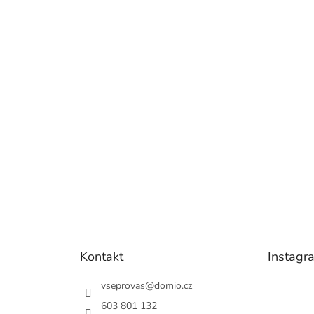
Kontakt
Instagr
vseprovas
@
domio.cz
603 801 132