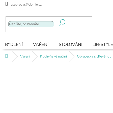
Přejít
vseprovas@domio.cz
na
obsah
BYDLENÍ
VAŘENÍ
STOLOVÁNÍ
LIFESTYLE
Domů
Vaření
Kuchyňské náčiní
Obracečka s dřevěnou r