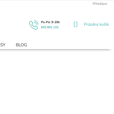
Přihlášení
NÁKUPNÍ
Prázdný košík
603 801 132
KOŠÍK
USY
BLOG