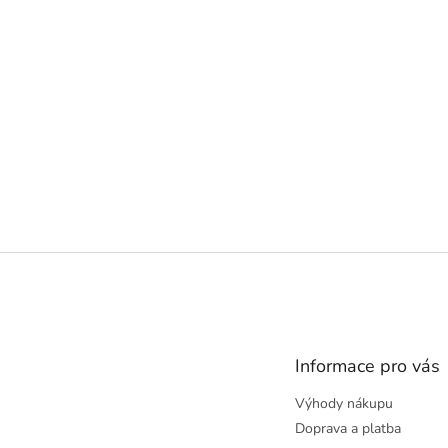
Z
á
p
a
t
Informace pro vás
í
Výhody nákupu
Doprava a platba