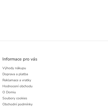
Z
á
p
a
Informace pro vás
t
Výhody nákupu
í
Doprava a platba
Reklamace a vratky
Hodnocení obchodu
O Domiu
Soubory cookies
Obchodní podmínky