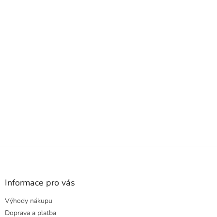
Z
á
p
a
Informace pro vás
t
Výhody nákupu
í
Doprava a platba