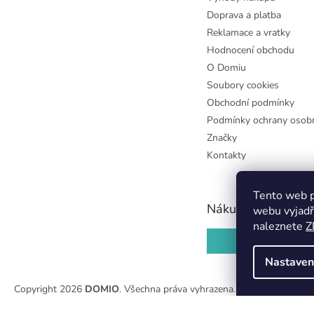
Doprava a platba
Reklamace a vratky
Hodnocení obchodu
O Domiu
Soubory cookies
Obchodní podmínky
Podmínky ochrany osobn
Značky
Kontakty
Tento web p
Nákupní košík
webu vyjadř
naleznete
Z
0
KS /
0 KČ
Nastaven
Copyright 2026
DOMIO
. Všechna práva vyhrazena.