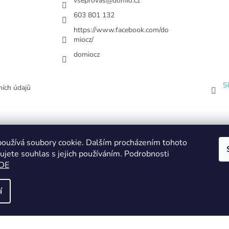
vseprovas
@
domio.cz
603 801 132
https://www.facebook.com/do
miocz/
domiocz
S
ích údajů
oužívá soubory cookie. Dalším procházením tohoto
ujete souhlas s jejich používáním. Podrobnosti
DE
í