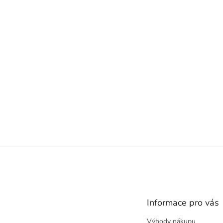
Z
á
p
a
t
Informace pro vás
í
Výhody nákupu