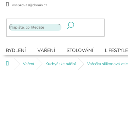
Přejít
vseprovas@domio.cz
na
obsah
BYDLENÍ
VAŘENÍ
STOLOVÁNÍ
LIFESTYLE
Domů
Vaření
Kuchyňské náčiní
Vařečka silikonová zel