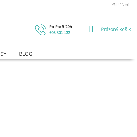
Přihlášení
NÁKUPNÍ
Prázdný košík
603 801 132
KOŠÍK
USY
BLOG