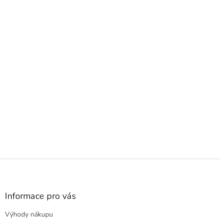
Z
á
p
a
Informace pro vás
t
Výhody nákupu
í