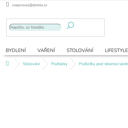
Přejít
vseprovas@domio.cz
na
obsah
BYDLENÍ
VAŘENÍ
STOLOVÁNÍ
LIFESTYLE
Domů
Stolování
Podtácky
Podložky pod sklenice laret