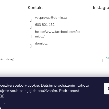
Kontakt
Instagr
vseprovas
@
domio.cz
603 801 132
https://www.facebook.com/do
miocz/
domiocz
S
ích údajů
oužívá soubory cookie. Dalším procházením tohoto
ujete souhlas s jejich používáním. Podrobnosti
DE
í