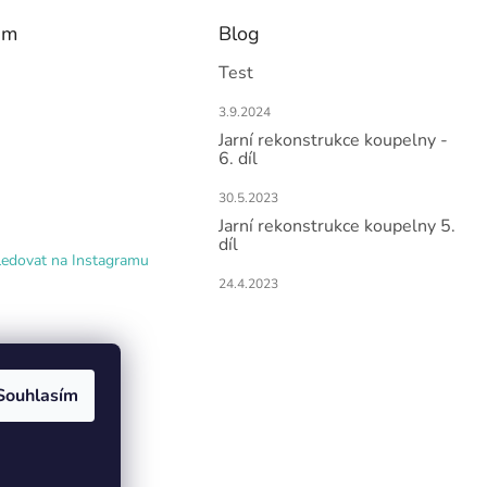
am
Blog
Test
3.9.2024
Jarní rekonstrukce koupelny -
6. díl
30.5.2023
Jarní rekonstrukce koupelny 5.
díl
ledovat na Instagramu
24.4.2023
Souhlasím