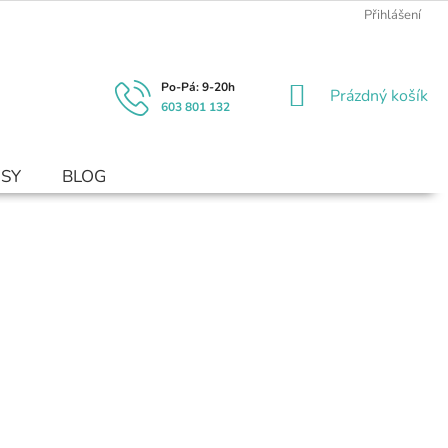
Přihlášení
NÁKUPNÍ
Prázdný košík
603 801 132
KOŠÍK
USY
BLOG