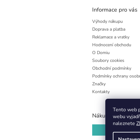
t
Informace pro vás
í
Výhody nákupu
Doprava a platba
Reklamace a vratky
Hodnocení obchodu
O Domiu
Soubory cookies
Obchodní podmínky
Podmínky ochrany osobn
Značky
Kontakty
Tento web p
Nákupní košík
webu vyjadř
naleznete
Z
0
KS /
0 KČ
Nastaven