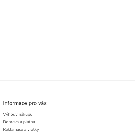
Z
á
p
a
Informace pro vás
t
Výhody nákupu
í
Doprava a platba
Reklamace a vratky