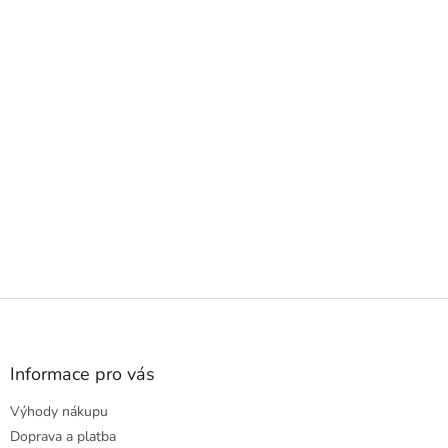
Z
á
p
a
Informace pro vás
t
Výhody nákupu
í
Doprava a platba