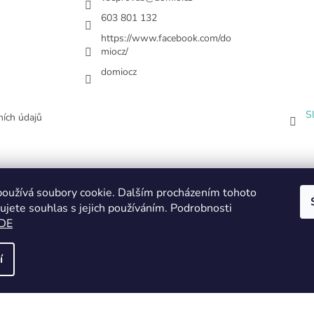
603 801 132
https://www.facebook.com/do
miocz/
domiocz
S
ích údajů
oužívá soubory cookie. Dalším procházením tohoto
ujete souhlas s jejich používáním. Podrobnosti
DE
í