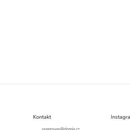
Kontakt
Instagr
vseprovas
@
domio.cz