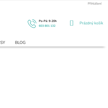
Přihlášení
NÁKUPNÍ
Prázdný košík
603 801 132
KOŠÍK
USY
BLOG