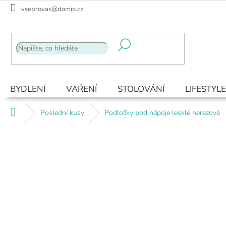
Přejít
vseprovas@domio.cz
na
obsah
BYDLENÍ
VAŘENÍ
STOLOVÁNÍ
LIFESTYLE
Domů
Poslední kusy
Podložky pod nápoje lesklé nerezové