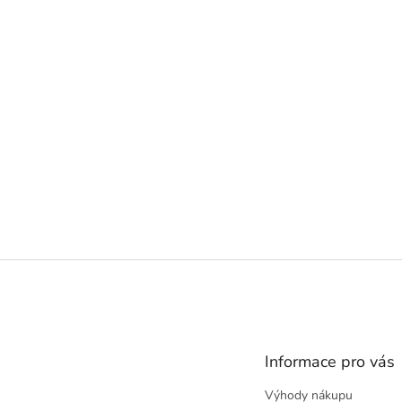
Z
á
p
a
t
Informace pro vás
í
Výhody nákupu