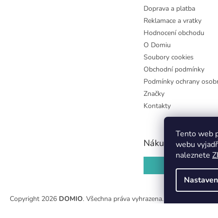
Doprava a platba
Reklamace a vratky
Hodnocení obchodu
O Domiu
Soubory cookies
Obchodní podmínky
Podmínky ochrany osobn
Značky
Kontakty
Tento web p
Nákupní košík
webu vyjadř
naleznete
Z
0
KS /
0 KČ
Nastaven
Copyright 2026
DOMIO
. Všechna práva vyhrazena.