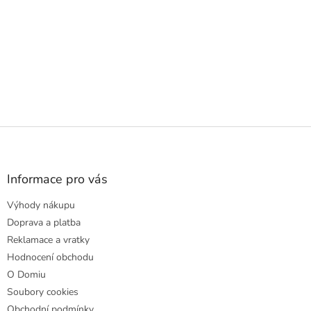
Z
á
p
a
Informace pro vás
t
Výhody nákupu
í
Doprava a platba
Reklamace a vratky
Hodnocení obchodu
O Domiu
Soubory cookies
Obchodní podmínky