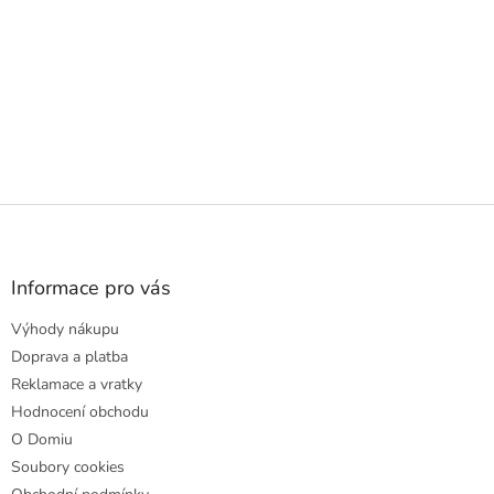
Z
á
p
a
Informace pro vás
t
Výhody nákupu
í
Doprava a platba
Reklamace a vratky
Hodnocení obchodu
O Domiu
Soubory cookies