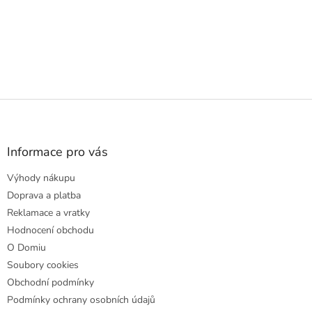
Z
á
p
a
Informace pro vás
t
Výhody nákupu
í
Doprava a platba
Reklamace a vratky
Hodnocení obchodu
O Domiu
Soubory cookies
Obchodní podmínky
Podmínky ochrany osobních údajů