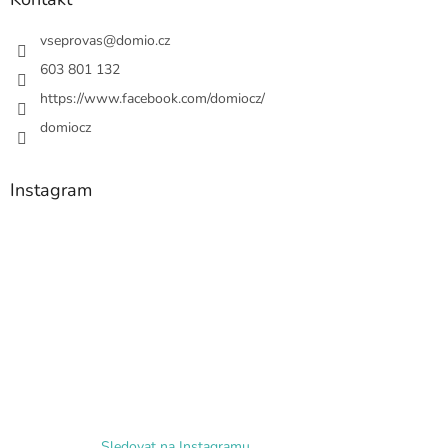
vseprovas
@
domio.cz
603 801 132
https://www.facebook.com/domiocz/
domiocz
Instagram
Sledovat na Instagramu