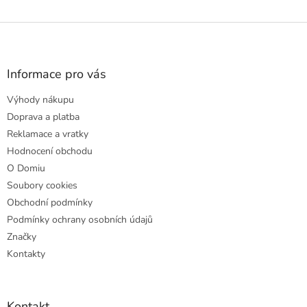
Z
á
p
a
Informace pro vás
t
Výhody nákupu
í
Doprava a platba
Reklamace a vratky
Hodnocení obchodu
O Domiu
Soubory cookies
Obchodní podmínky
Podmínky ochrany osobních údajů
Značky
Kontakty
Kontakt