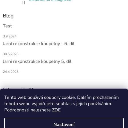
Blog
Test
3.9.2024
Jarní rekonstrukce koupelny - 6. díl
30.5.2023
Jarní rekonstrukce koupelny 5. díl
24.4.2023
Nákupní košík
Tento web používá soubory cookie. Dalším procházením
tohoto webu vyjadřujete souhlas s jejich používáním.
0
KS /
0 KČ
Podrobnosti naleznete
ZDE
Nastavení
Vytvořil Shoptet