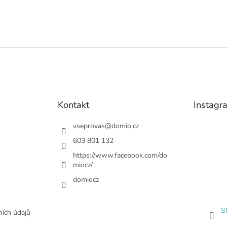
Kontakt
Instagr
vseprovas
@
domio.cz
603 801 132
https://www.facebook.com/do
miocz/
domiocz
S
ích údajů