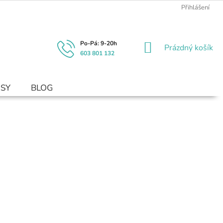
Přihlášení
NÁKUPNÍ
Prázdný košík
603 801 132
KOŠÍK
USY
BLOG