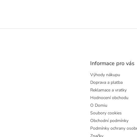
Z
á
p
a
t
Informace pro vás
í
Výhody nákupu
Doprava a platba
Reklamace a vratky
Hodnocení obchodu
O Domiu
Soubory cookies
Obchodní podmínky
Podmínky ochrany osobn
Značky