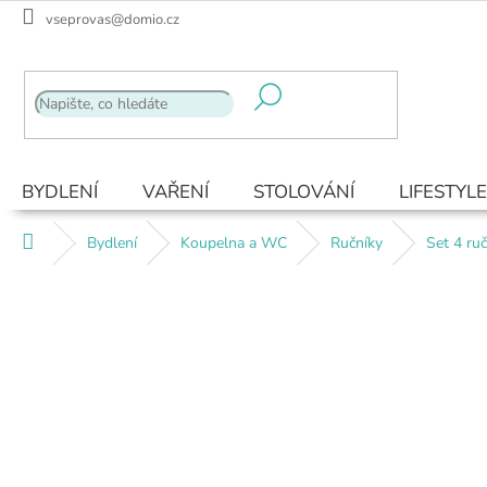
Přejít
vseprovas@domio.cz
na
obsah
BYDLENÍ
VAŘENÍ
STOLOVÁNÍ
LIFESTYLE
Domů
Bydlení
Koupelna a WC
Ručníky
Set 4 ru