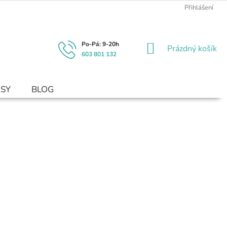
Přihlášení
NÁKUPNÍ
Prázdný košík
603 801 132
KOŠÍK
USY
BLOG