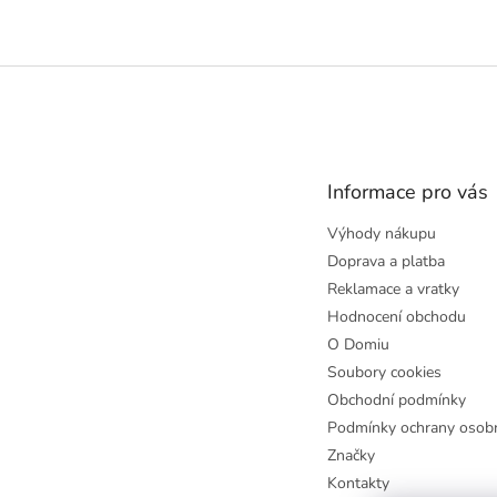
Z
á
p
a
t
Informace pro vás
í
Výhody nákupu
Doprava a platba
Reklamace a vratky
Hodnocení obchodu
O Domiu
Soubory cookies
Obchodní podmínky
Podmínky ochrany osobn
Značky
Kontakty