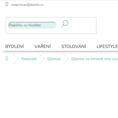
Přejít
vseprovas@domio.cz
na
obsah
BYDLENÍ
VAŘENÍ
STOLOVÁNÍ
LIFESTYLE
Domů
Stolování
Sklenice
Sklenice na červené víno syr