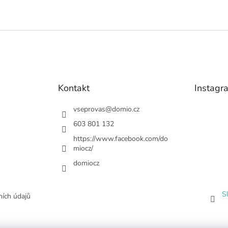
Kontakt
Instagr
vseprovas
@
domio.cz
603 801 132
https://www.facebook.com/do
miocz/
domiocz
S
ích údajů