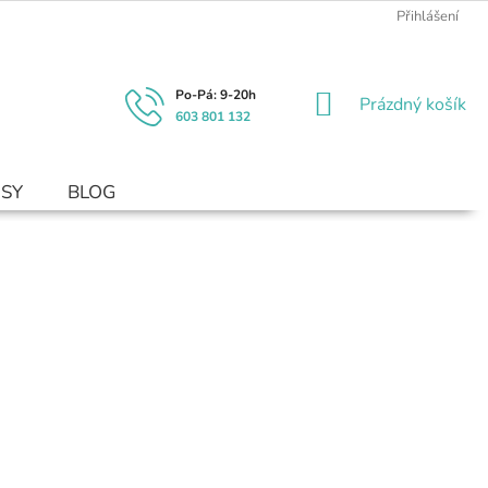
Přihlášení
NÁKUPNÍ
Prázdný košík
603 801 132
KOŠÍK
USY
BLOG