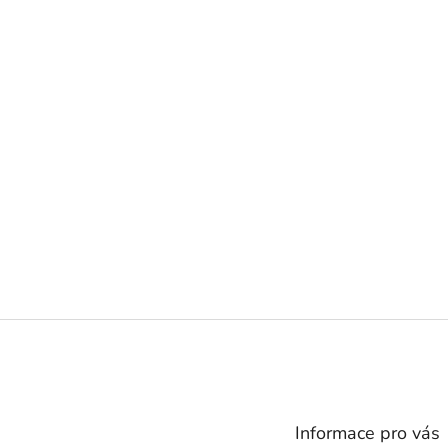
Z
á
p
a
t
Informace pro vás
í