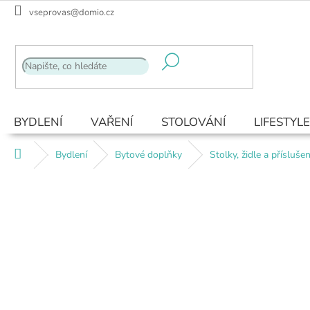
Přejít
vseprovas@domio.cz
na
obsah
BYDLENÍ
VAŘENÍ
STOLOVÁNÍ
LIFESTYLE
Domů
Bydlení
Bytové doplňky
Stolky, židle a příslušen