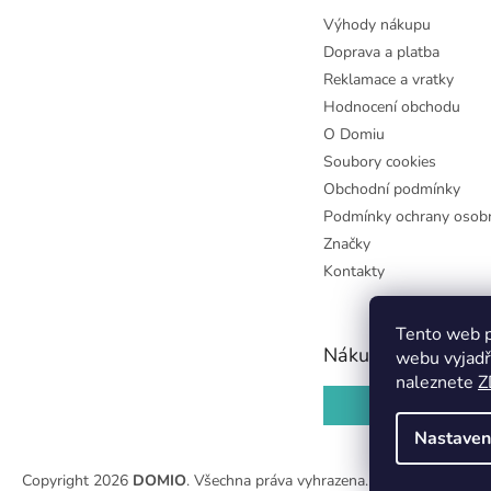
Výhody nákupu
Doprava a platba
Reklamace a vratky
Hodnocení obchodu
O Domiu
Soubory cookies
Obchodní podmínky
Podmínky ochrany osobn
Značky
Kontakty
Tento web p
Nákupní košík
webu vyjadř
naleznete
Z
0
KS /
0 KČ
Nastaven
Copyright 2026
DOMIO
. Všechna práva vyhrazena.