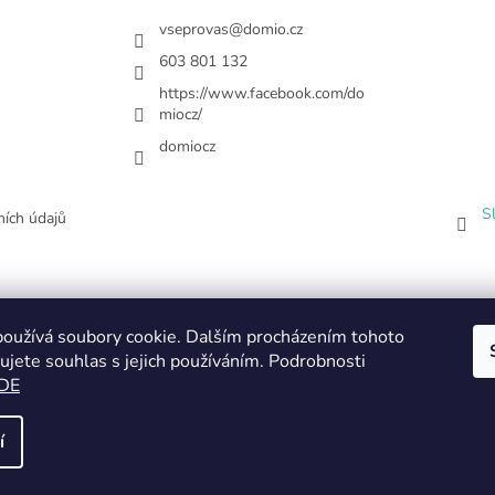
vseprovas
@
domio.cz
603 801 132
https://www.facebook.com/do
miocz/
domiocz
S
ích údajů
oužívá soubory cookie. Dalším procházením tohoto
ujete souhlas s jejich používáním. Podrobnosti
DE
í