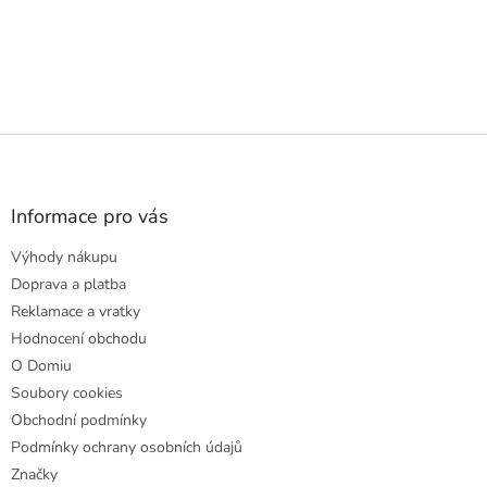
Z
á
p
a
Informace pro vás
t
Výhody nákupu
í
Doprava a platba
Reklamace a vratky
Hodnocení obchodu
O Domiu
Soubory cookies
Obchodní podmínky
Podmínky ochrany osobních údajů
Značky