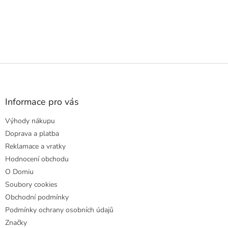
Z
á
p
a
Informace pro vás
t
Výhody nákupu
í
Doprava a platba
Reklamace a vratky
Hodnocení obchodu
O Domiu
Soubory cookies
Obchodní podmínky
Podmínky ochrany osobních údajů
Značky