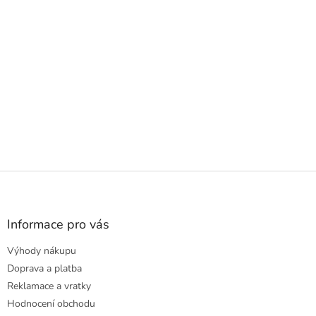
Z
á
p
a
Informace pro vás
t
Výhody nákupu
í
Doprava a platba
Reklamace a vratky
Hodnocení obchodu