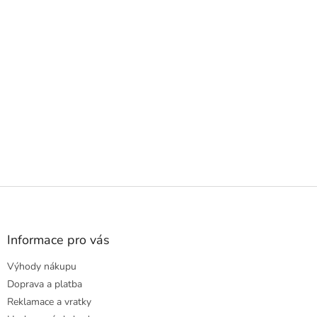
Z
á
p
a
Informace pro vás
t
Výhody nákupu
í
Doprava a platba
Reklamace a vratky