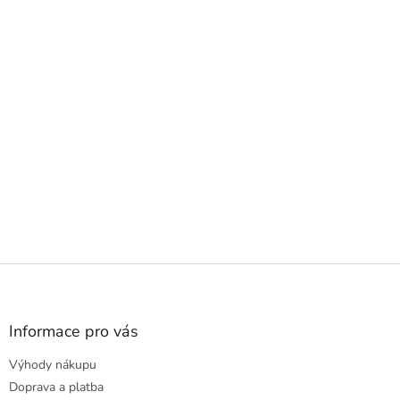
Z
á
p
a
Informace pro vás
t
Výhody nákupu
í
Doprava a platba