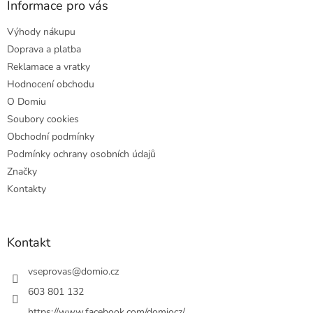
a
Informace pro vás
t
Výhody nákupu
í
Doprava a platba
Reklamace a vratky
Hodnocení obchodu
O Domiu
Soubory cookies
Obchodní podmínky
Podmínky ochrany osobních údajů
Značky
Kontakty
Kontakt
vseprovas
@
domio.cz
603 801 132
https://www.facebook.com/domiocz/