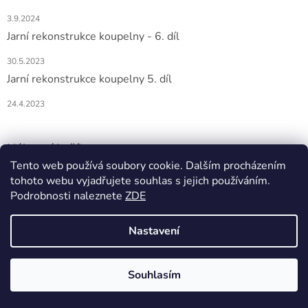
3.9.2024
Jarní rekonstrukce koupelny - 6. díl
30.5.2023
Jarní rekonstrukce koupelny 5. díl
24.4.2023
Nákupní košík
Tento web používá soubory cookie. Dalším procházením
tohoto webu vyjadřujete souhlas s jejich používáním.
0
KS /
0 KČ
Podrobnosti naleznete
ZDE
Nastavení
Vytvořil Shoptet
Souhlasím
Copyright 2026
DOMIO
. Všechna práva vyhrazena.