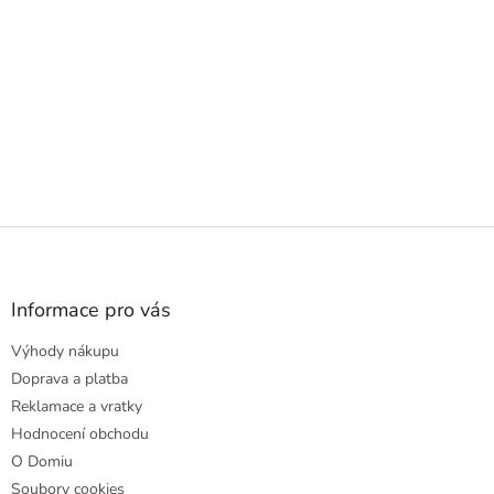
Z
á
p
a
Informace pro vás
t
Výhody nákupu
í
Doprava a platba
Reklamace a vratky
Hodnocení obchodu
O Domiu
Soubory cookies