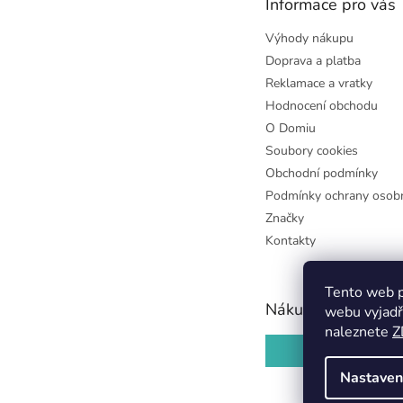
Informace pro vás
í
Výhody nákupu
Doprava a platba
Reklamace a vratky
Hodnocení obchodu
O Domiu
Soubory cookies
Obchodní podmínky
Podmínky ochrany osobn
Značky
Kontakty
Tento web p
Nákupní košík
webu vyjadř
naleznete
Z
0
KS /
0 KČ
Nastaven