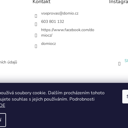
Kontakt
Instagr
vseprovas
@
domio.cz
603 801 132
https://www.facebook.com/do
miocz/
domiocz
S
ích údajů
oužívá soubory cookie. Dalším procházením tohoto
ujete souhlas s jejich používáním. Podrobnosti
DE
í