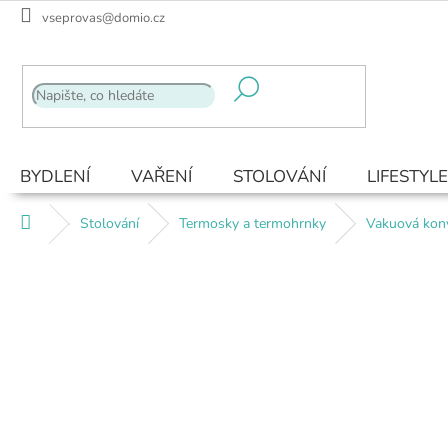
Přejít
vseprovas@domio.cz
na
obsah
BYDLENÍ
VAŘENÍ
STOLOVÁNÍ
LIFESTYLE
Domů
Stolování
Termosky a termohrnky
Vakuová konv