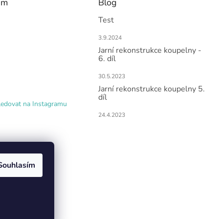
am
Blog
Test
3.9.2024
Jarní rekonstrukce koupelny -
6. díl
30.5.2023
Jarní rekonstrukce koupelny 5.
díl
ledovat na Instagramu
24.4.2023
Souhlasím