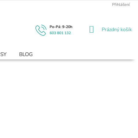
Přihlášení
NÁKUPNÍ
Prázdný košík
603 801 132
KOŠÍK
USY
BLOG