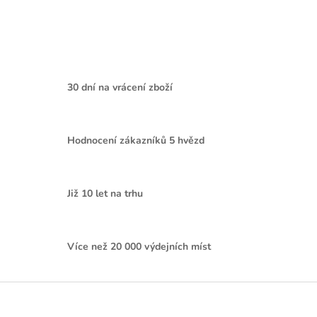
30 dní na vrácení zboží
Hodnocení zákazníků 5 hvězd
Již 10 let na trhu
Více než 20 000 výdejních míst
Z
á