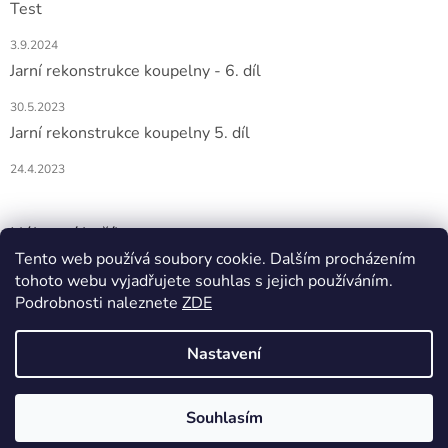
Test
3.9.2024
Jarní rekonstrukce koupelny - 6. díl
30.5.2023
Jarní rekonstrukce koupelny 5. díl
24.4.2023
Nákupní košík
Tento web používá soubory cookie. Dalším procházením
tohoto webu vyjadřujete souhlas s jejich používáním.
0
KS /
0 KČ
Podrobnosti naleznete
ZDE
Nastavení
Vytvořil Shoptet
Souhlasím
Copyright 2026
DOMIO
. Všechna práva vyhrazena.