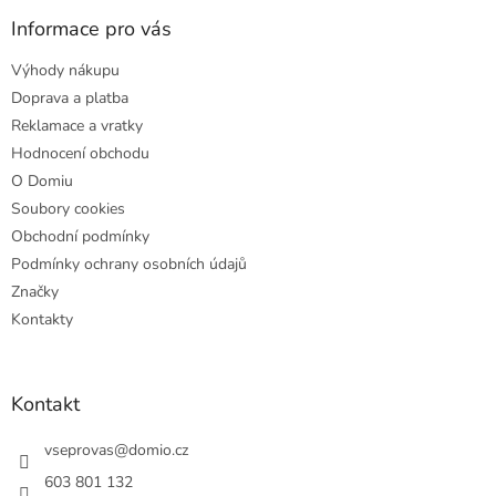
p
a
Informace pro vás
t
Výhody nákupu
í
Doprava a platba
Reklamace a vratky
Hodnocení obchodu
O Domiu
Soubory cookies
Obchodní podmínky
Podmínky ochrany osobních údajů
Značky
Kontakty
Kontakt
vseprovas
@
domio.cz
603 801 132