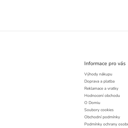
Z
á
p
a
t
Informace pro vás
í
Výhody nákupu
Doprava a platba
Reklamace a vratky
Hodnocení obchodu
O Domiu
Soubory cookies
Obchodní podmínky
Podmínky ochrany osobn