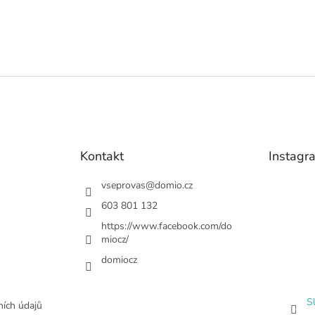
Kontakt
Instagr
vseprovas
@
domio.cz
603 801 132
https://www.facebook.com/do
miocz/
domiocz
S
ích údajů