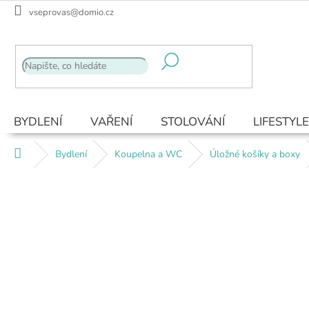
Přejít
vseprovas@domio.cz
na
obsah
BYDLENÍ
VAŘENÍ
STOLOVÁNÍ
LIFESTYLE
Domů
Bydlení
Koupelna a WC
Úložné košíky a boxy