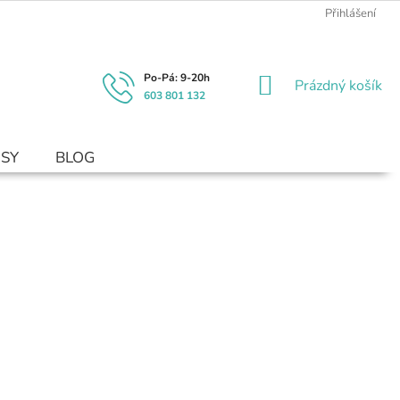
Přihlášení
NÁKUPNÍ
Prázdný košík
603 801 132
KOŠÍK
USY
BLOG