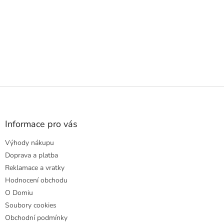
Z
á
p
a
Informace pro vás
t
Výhody nákupu
í
Doprava a platba
Reklamace a vratky
Hodnocení obchodu
O Domiu
Soubory cookies
Obchodní podmínky