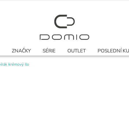
ZNAČKY
SÉRIE
OUTLET
POSLEDNÍ K
írák krémový ilo