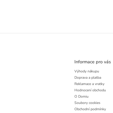
Z
á
p
a
t
Informace pro vás
í
Výhody nákupu
Doprava a platba
Reklamace a vratky
Hodnocení obchodu
O Domiu
Soubory cookies
Obchodní podmínky