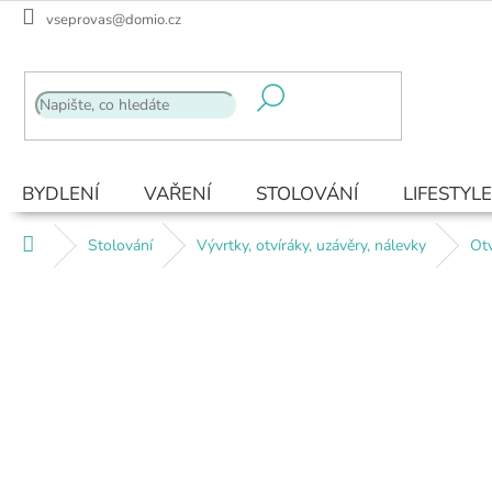
Přejít
vseprovas@domio.cz
na
obsah
BYDLENÍ
VAŘENÍ
STOLOVÁNÍ
LIFESTYLE
Domů
Stolování
Vývrtky, otvíráky, uzávěry, nálevky
Otv