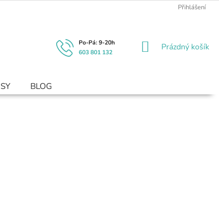
Přihlášení
NÁKUPNÍ
Prázdný košík
603 801 132
KOŠÍK
USY
BLOG