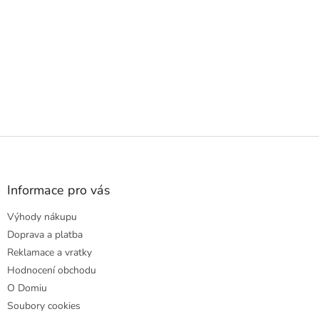
Z
á
p
a
Informace pro vás
t
Výhody nákupu
í
Doprava a platba
Reklamace a vratky
Hodnocení obchodu
O Domiu
Soubory cookies