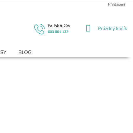
Přihlášení
NÁKUPNÍ
Prázdný košík
603 801 132
KOŠÍK
USY
BLOG