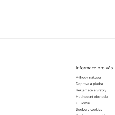
Z
á
p
a
t
Informace pro vás
í
Výhody nákupu
Doprava a platba
Reklamace a vratky
Hodnocení obchodu
O Domiu
Soubory cookies