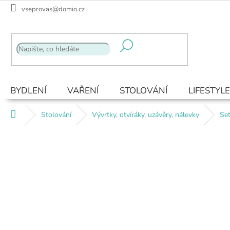
Přejít
vseprovas@domio.cz
na
obsah
BYDLENÍ
VAŘENÍ
STOLOVÁNÍ
LIFESTYLE
Domů
Stolování
Vývrtky, otvíráky, uzávěry, nálevky
Set